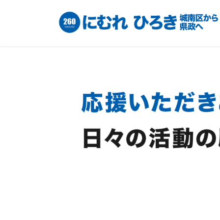
コ
ナ
ン
ビ
テ
ゲ
ン
ー
ツ
シ
へ
ョ
ス
ン
キ
に
ッ
移
プ
動