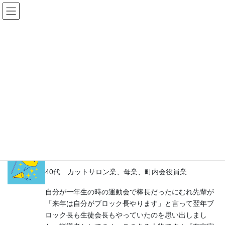
コ
ナ
ン
ビ
テ
ゲ
ン
ー
ツ
シ
へ
ョ
ス
ン
キ
に
ッ
移
プ
動
応援メッセージを送る
さおさん
40代 カットサロン業、母業、町内会役員業
自分が一年生の時の運動会で棒長だったにむれ先輩が
「来年は自分がブロック長やります」と言って翌年ブ
ロック長も生徒会長もやっていたのを思い出しまし